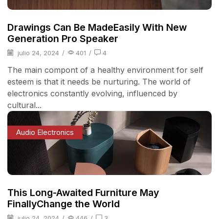
Drawings Can Be MadeEasily With New
Generation Pro Speaker
julio 24, 2024
/
401
/
4
The main compont of a healthy environment for self
esteem is that it needs be nurturing. The world of
electronics constantly evolving, influenced by
cultural...
Audio Electronics
This Long-Awaited Furniture May
FinallyChange the World
julio 24, 2024
/
446
/
3