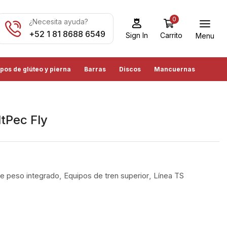
0
¿Necesita ayuda?
+52 1 81 8688 6549
Carrito
Sign In
Menu
pos de glúteo y pierna
Barras
Discos
Mancuernas
tPec Fly
e peso integrado
,
Equipos de tren superior
,
Línea TS